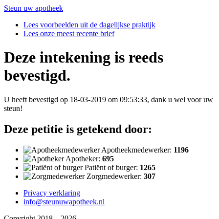
Steun uw apotheek
Lees voorbeelden uit de dagelijkse praktijk
Lees onze meest recente brief
Deze intekening is reeds
bevestigd.
U heeft bevestigd op 18-03-2019 om 09:53:33, dank u wel voor uw
steun!
Deze petitie is getekend door:
Apotheekmedewerker:
1196
Apotheker:
695
Patiënt of burger:
1265
Zorgmedewerker:
307
Privacy verklaring
info@steunuwapotheek.nl
Copyright 2018 – 2026